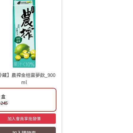
冷藏】農搾金桔雷夢飲_900
ml
5 盒
$245
加入會員享批發價
加入購物車