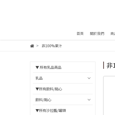
首頁
關於我們
商
非100%果汁
非
▼ 所有乳品商品
乳品
▼所有飲料/點心
飲料/點心
▼所有沙拉醬/罐頭