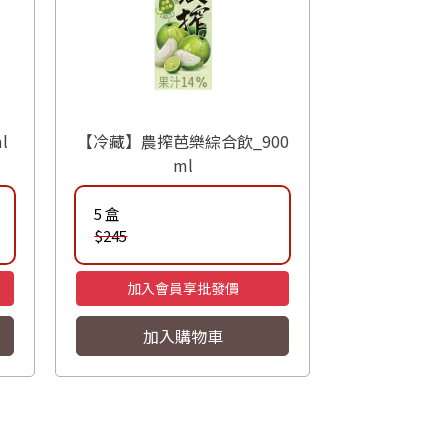
l
【冷藏】農搾芭樂綜合飲_900
ml
5 盒
$245
加入會員享批發價
加入購物車