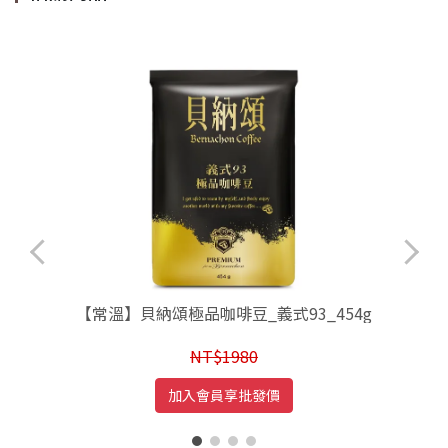
【常溫】貝納頌極品咖啡豆_義式93_454g
NT$1980
加入會員享批發價