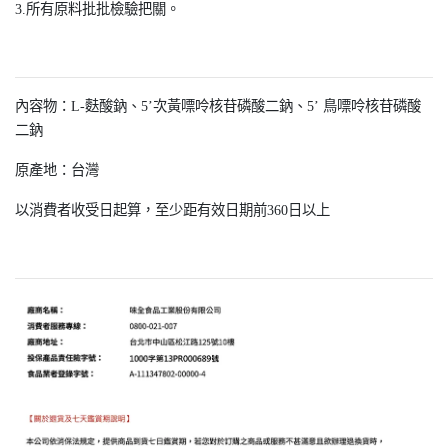
3.所有原料批批檢驗把關。
內容物：L-麩酸鈉、5’次黃嘌呤核苷磷酸二鈉、5’ 鳥嘌呤核苷磷酸
二鈉
原產地：台灣
以消費者收受日起算，至少距有效日期前360日以上